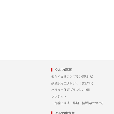
クルマ(新車)
楽らくまるごとプラン(楽まる)
残価設定型クレジット(残クレ)
バリュー保証プラン(バリ保)
クレジット
一部繰上返済・早期一括返済について
クルマ(中古車)