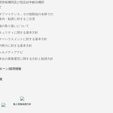
用情報機関及び指定紛争解決機関
て
ダファイナンス」その他類似の名称での
案内・勧誘に対するご注意
報の取り扱いについて
キュリティに関する基本方針
マーハラスメントに対する基本方針
的勢力に対する基本方針
ャルメディアナビ
本位の業務運営に関する方針と勧誘方針
ターン/採用情報
報
個人情報保護方針