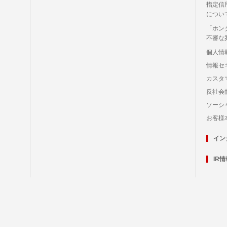
指定信
につい
「ホン
不審な
個人情
情報セ
カスタ
反社会
ソーシ
お客様
イン
IR情