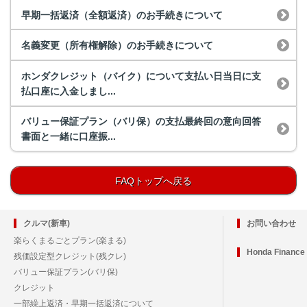
早期一括返済（全額返済）のお手続きについて
名義変更（所有権解除）のお手続きについて
ホンダクレジット（バイク）について支払い日当日に支
払口座に入金しまし...
バリュー保証プラン（バリ保）の支払最終回の意向回答
書面と一緒に口座振...
FAQトップへ戻る
クルマ(新車)
お問い合わせ
楽らくまるごとプラン(楽まる)
Honda Financ
残価設定型クレジット(残クレ)
バリュー保証プラン(バリ保)
クレジット
一部繰上返済・早期一括返済について