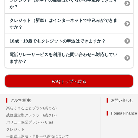
か？
クレジット（新車）はインターネットで申込みができま
すか？
18歳・19歳でもクレジットの申込はできますか？
電話リレーサービスを利用した問い合わせへ対応してい
ますか？
FAQトップへ戻る
クルマ(新車)
お問い合わせ
楽らくまるごとプラン(楽まる)
Honda Financ
残価設定型クレジット(残クレ)
バリュー保証プラン(バリ保)
クレジット
一部繰上返済・早期一括返済について