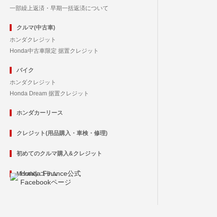
一部繰上返済・早期一括返済について
クルマ(中古車)
ホンダクレジット
Honda中古車限定 据置クレジット
バイク
ホンダクレジット
Honda Dream 据置クレジット
ホンダカーリース
クレジット(用品購入・車検・修理)
初めてのクルマ購入&クレジット
Honda Finance公式
Monthly コラム
Facebookページ