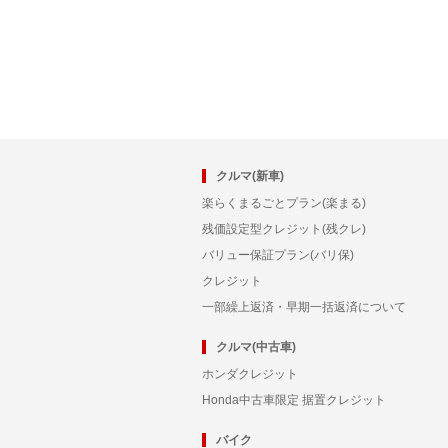
クルマ(新車)
楽らくまるごとプラン(楽まる)
残価設定型クレジット(残クレ)
バリュー保証プラン(バリ保)
クレジット
一部繰上返済・早期一括返済について
クルマ(中古車)
ホンダクレジット
Honda中古車限定 据置クレジット
バイク