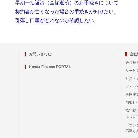
早期一括返済（全額返済）のお手続きについて
契約者が亡くなった場合の手続きが知りたい。
引落し口座がどれなのか確認したい。
お問い合わせ
会社
会社概
Honda Finance PORTAL
サービ
社是・
ダイバ
全国事
加盟店
指定信
につい
「ホン
不審な