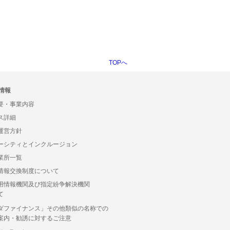
TOPへ
情報
要・事業内容
ス詳細
運営方針
ーシティとインクルージョン
業所一覧
情報交換制度について
用情報機関及び指定紛争解決機関
て
ダファイナンス」その他類似の名称での
案内・勧誘に対するご注意