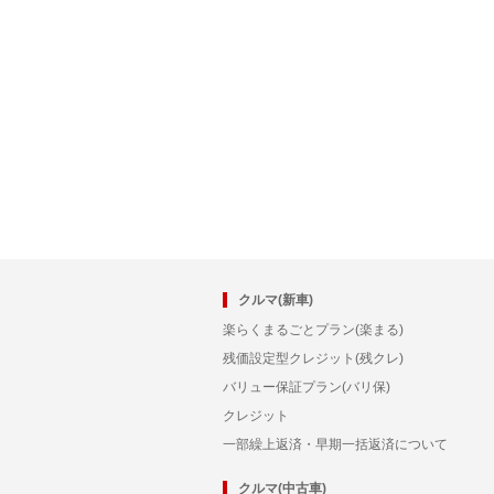
クルマ(新車)
楽らくまるごとプラン(楽まる)
残価設定型クレジット(残クレ)
バリュー保証プラン(バリ保)
クレジット
一部繰上返済・早期一括返済について
クルマ(中古車)