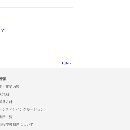
か？
？
TOPへ
情報
要・事業内容
ス詳細
運営方針
ーシティとインクルージョン
業所一覧
情報交換制度について