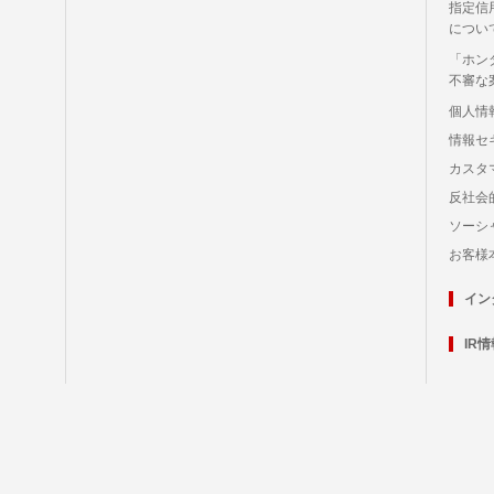
指定信
につい
「ホン
不審な
個人情
情報セ
カスタ
反社会
ソーシ
お客様
イン
IR情