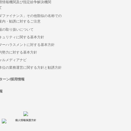
用情報機関及び指定紛争解決機関
て
ダファイナンス」その他類似の名称での
案内・勧誘に対するご注意
報の取り扱いについて
キュリティに関する基本方針
マーハラスメントに対する基本方針
的勢力に対する基本方針
ャルメディアナビ
本位の業務運営に関する方針と勧誘方針
ターン/採用情報
報
個人情報保護方針