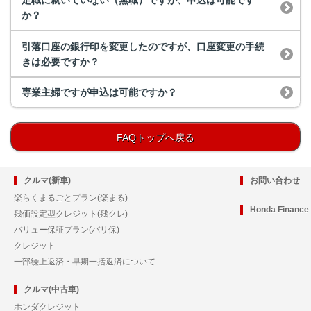
定職に就いていない（無職）ですが、申込は可能です
か？
引落口座の銀行印を変更したのですが、口座変更の手続
きは必要ですか？
専業主婦ですが申込は可能ですか？
FAQトップへ戻る
クルマ(新車)
お問い合わせ
楽らくまるごとプラン(楽まる)
Honda Financ
残価設定型クレジット(残クレ)
バリュー保証プラン(バリ保)
クレジット
一部繰上返済・早期一括返済について
クルマ(中古車)
ホンダクレジット