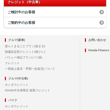
クレジット（中古車）
ご検討中のお客様
ご契約中のお客様
クルマ(新車)
お問い合わせ
楽らくまるごとプラン(楽まる)
Honda Financ
残価設定型クレジット(残クレ)
バリュー保証プラン(バリ保)
クレジット
一部繰上返済・早期一括返済について
クルマ(中古車)
ホンダクレジット
Honda中古車限定 据置クレジット
バイク
ホンダクレジット