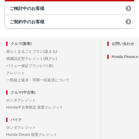
ご検討中のお客様
ご契約中のお客様
クルマ(新車)
お問い合わせ
楽らくまるごとプラン(楽まる)
Honda Financ
残価設定型クレジット(残クレ)
バリュー保証プラン(バリ保)
クレジット
一部繰上返済・早期一括返済について
クルマ(中古車)
ホンダクレジット
Honda中古車限定 据置クレジット
バイク
ホンダクレジット
Honda Dream 据置クレジット