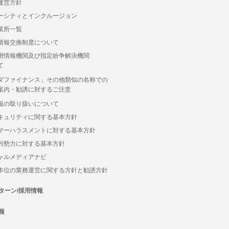
運営方針
ーシティとインクルージョン
業所一覧
情報交換制度について
用情報機関及び指定紛争解決機関
て
ダファイナンス」その他類似の名称での
案内・勧誘に対するご注意
報の取り扱いについて
キュリティに関する基本方針
マーハラスメントに対する基本方針
的勢力に対する基本方針
ャルメディアナビ
本位の業務運営に関する方針と勧誘方針
ターン/採用情報
報