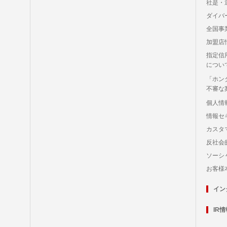
社是・
ダイバ
全国事
加盟店
指定信
につい
「ホン
不審な
個人情
情報セ
カスタ
反社会
ソーシ
お客様
イン
IR情