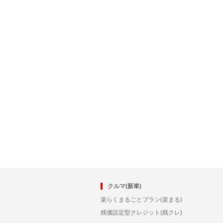
クルマ(新車)
楽らくまるごとプラン(楽まる)
残価設定型クレジット(残クレ)