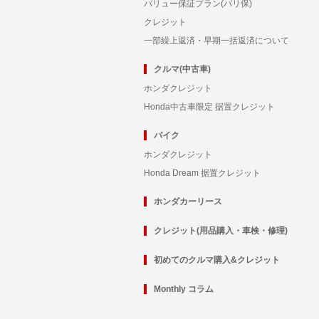
バリュー保証プラン(バリ保)
クレジット
一部繰上返済・早期一括返済について
クルマ(中古車)
ホンダクレジット
Honda中古車限定 据置クレジット
バイク
ホンダクレジット
Honda Dream 据置クレジット
ホンダカーリース
クレジット(用品購入・車検・修理)
初めてのクルマ購入&クレジット
Monthly コラム