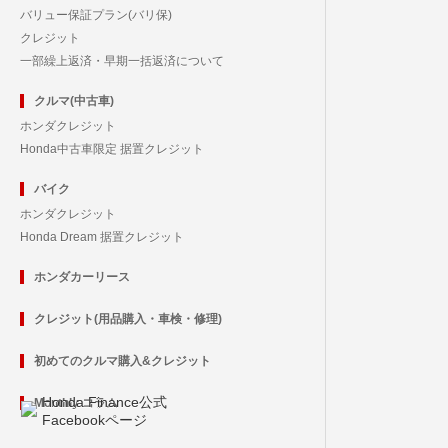
バリュー保証プラン(バリ保)
クレジット
一部繰上返済・早期一括返済について
クルマ(中古車)
ホンダクレジット
Honda中古車限定 据置クレジット
バイク
ホンダクレジット
Honda Dream 据置クレジット
ホンダカーリース
クレジット(用品購入・車検・修理)
初めてのクルマ購入&クレジット
Honda Finance公式
Monthly コラム
Facebookページ