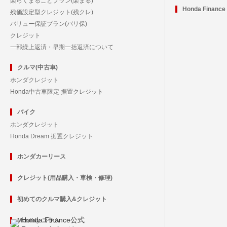
楽らくまるごとプラン(楽まる)
Honda Financ
残価設定型クレジット(残クレ)
バリュー保証プラン(バリ保)
クレジット
一部繰上返済・早期一括返済について
クルマ(中古車)
ホンダクレジット
Honda中古車限定 据置クレジット
バイク
ホンダクレジット
Honda Dream 据置クレジット
ホンダカーリース
クレジット(用品購入・車検・修理)
初めてのクルマ購入&クレジット
Honda Finance公式
Monthly コラム