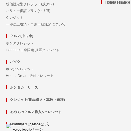
Honda Financ
残価設定型クレジット(残クレ)
バリュー保証プラン(バリ保)
クレジット
一部繰上返済・早期一括返済について
クルマ(中古車)
ホンダクレジット
Honda中古車限定 据置クレジット
バイク
ホンダクレジット
Honda Dream 据置クレジット
ホンダカーリース
クレジット(用品購入・車検・修理)
初めてのクルマ購入&クレジット
Honda Finance公式
Monthly コラム
Facebookページ