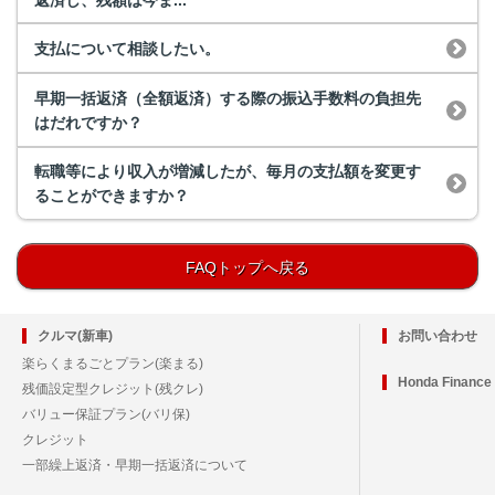
支払について相談したい。
早期一括返済（全額返済）する際の振込手数料の負担先
はだれですか？
転職等により収入が増減したが、毎月の支払額を変更す
ることができますか？
FAQトップへ戻る
クルマ(新車)
お問い合わせ
楽らくまるごとプラン(楽まる)
Honda Financ
残価設定型クレジット(残クレ)
バリュー保証プラン(バリ保)
クレジット
一部繰上返済・早期一括返済について