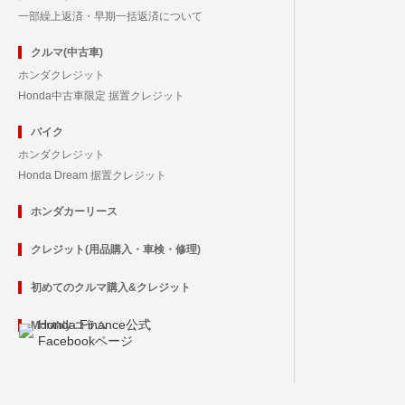
一部繰上返済・早期一括返済について
クルマ(中古車)
ホンダクレジット
Honda中古車限定 据置クレジット
バイク
ホンダクレジット
Honda Dream 据置クレジット
ホンダカーリース
クレジット(用品購入・車検・修理)
初めてのクルマ購入&クレジット
Honda Finance公式
Monthly コラム
Facebookページ