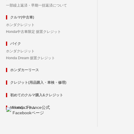
一部繰上返済・早期一括返済について
クルマ(中古車)
ホンダクレジット
Honda中古車限定 据置クレジット
バイク
ホンダクレジット
Honda Dream 据置クレジット
ホンダカーリース
クレジット(用品購入・車検・修理)
初めてのクルマ購入&クレジット
Honda Finance公式
Monthly コラム
Facebookページ