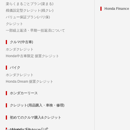
楽らくまるごとプラン(楽まる)
Honda Financ
残価設定型クレジット(残クレ)
バリュー保証プラン(バリ保)
クレジット
一部繰上返済・早期一括返済について
クルマ(中古車)
ホンダクレジット
Honda中古車限定 据置クレジット
バイク
ホンダクレジット
Honda Dream 据置クレジット
ホンダカーリース
クレジット(用品購入・車検・修理)
初めてのクルマ購入&クレジット
Honda Finance公式
Monthly コラム