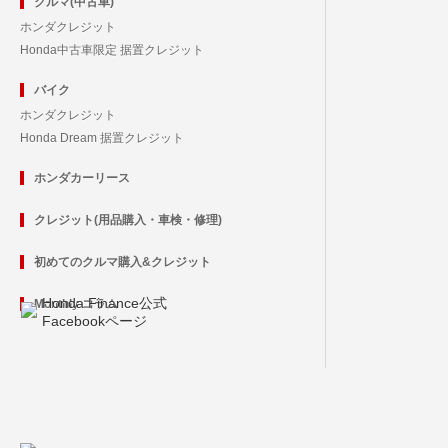
クルマ(中古車)
ホンダクレジット
Honda中古車限定 据置クレジット
バイク
ホンダクレジット
Honda Dream 据置クレジット
ホンダカーリース
クレジット(用品購入・車検・修理)
初めてのクルマ購入&クレジット
Honda Finance公式
Monthly コラム
Facebookページ