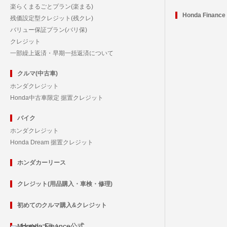
楽らくまるごとプラン(楽まる)
Honda Financ
残価設定型クレジット(残クレ)
バリュー保証プラン(バリ保)
クレジット
一部繰上返済・早期一括返済について
クルマ(中古車)
ホンダクレジット
Honda中古車限定 据置クレジット
バイク
ホンダクレジット
Honda Dream 据置クレジット
ホンダカーリース
クレジット(用品購入・車検・修理)
初めてのクルマ購入&クレジット
Honda Finance公式
Monthly コラム